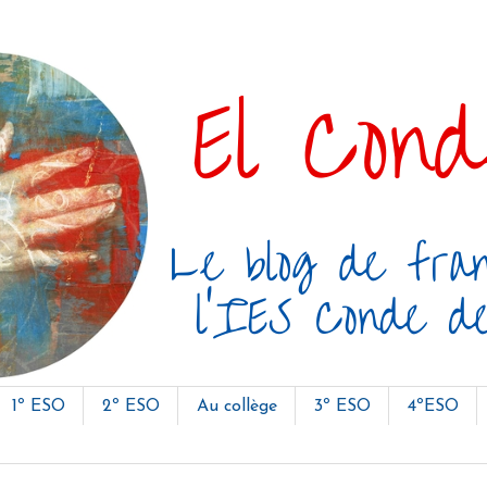
1º ESO
2º ESO
Au collège
3º ESO
4ºESO