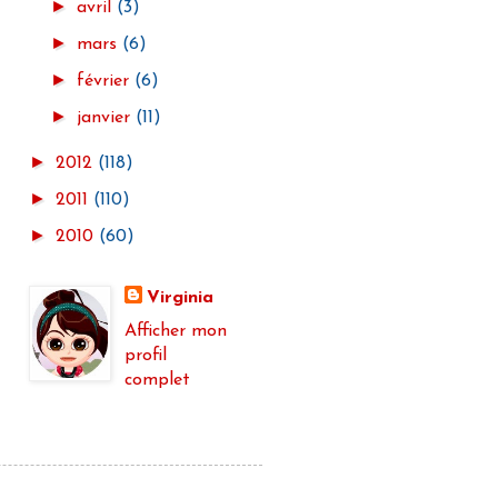
►
avril
(3)
►
mars
(6)
►
février
(6)
►
janvier
(11)
►
2012
(118)
►
2011
(110)
►
2010
(60)
Virginia
Afficher mon
profil
complet